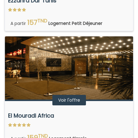
Ezzahra Dar Tunis
TND
157
A partir
Logement Petit Déjeuner
Voir l'offre
El Mouradi Africa
TND
159