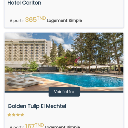
Hotel Carlton
TND
365
A partir
Logement Simple
Voir l'offre
Golden Tulip El Mechtel
TND
167
A partir
Logement Simple