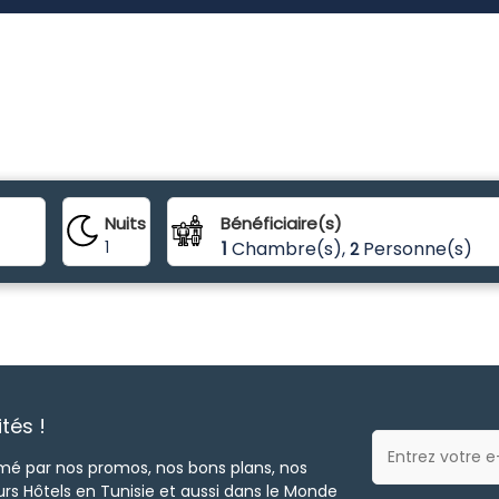
Nuits
Bénéficiaire(s)
1
1
Chambre(s),
Personne(s)
2
tés !
rmé par nos promos, nos bons plans, nos
urs Hôtels en Tunisie et aussi dans le Monde