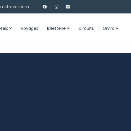
lmstravel.com
ôtels
Voyages
Billetterie
Circuits
Omra